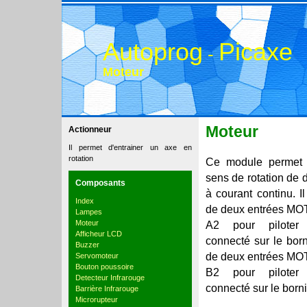
Autoprog
Picaxe
-
Moteur
Moteur
Actionneur
Il permet d'entrainer un axe en
rotation
Ce module permet 
sens de rotation de
Composants
à courant continu. I
Index
de deux entrées MO
Lampes
Moteur
A2 pour piloter
Afficheur LCD
connecté sur le bor
Buzzer
de deux entrées MO
Servomoteur
Bouton poussoire
B2 pour piloter
Detecteur Infrarouge
connecté sur le bor
Barrière Infrarouge
Microrupteur