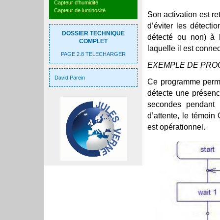
Capteur d'humidité
Capteur de luminosité
Son activation est r
d’éviter les détecti
DOSSIER TECHNIQUE
détecté ou non) à l
COMPLET
laquelle il est connec
PAGE 2.8 TELECHARGER
EXEMPLE DE PRO
David Parein
Ce programme permet
détecte une présen
secondes pendant l
d’attente, le témoin
est opérationnel.