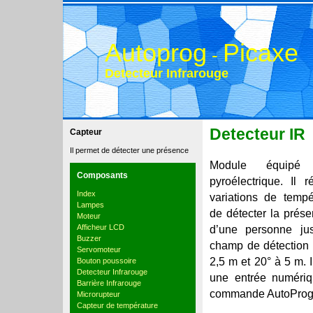
Autoprog
Picaxe
-
Detecteur Infrarouge
Detecteur IR
Capteur
Il permet de détecter une présence
Module équipé 
Composants
pyroélectrique. Il r
Index
variations de tempé
Lampes
de détecter la prés
Moteur
Afficheur LCD
d’une personne j
Buzzer
champ de détection 
Servomoteur
2,5 m et 20° à 5 m. 
Bouton poussoire
Detecteur Infrarouge
une entrée numériq
Barrière Infrarouge
commande AutoProg
Microrupteur
Capteur de température