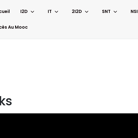
cueil
I2D
IT
2I2D
SNT
NSI
cès Au Mooc
rks